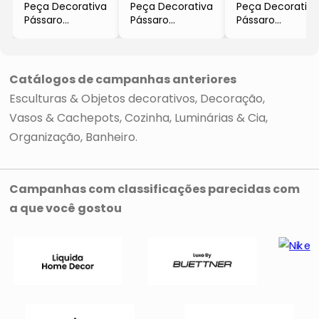
Peça Decorativa
Peça Decorativa
Peça Decorativa
Pássaro
Pássaro
Pássaro
- Marrom &
- Branca
- Rosê Gold
Preta
- 19x16,5x6cm
- 18x24x6cm
- 19x16x6cm
- BTC Decor
- BTC Decor
- BTC Decor
Catálogos de campanhas anteriores
Esculturas & Objetos decorativos
Decoração
Vasos & Cachepots
Cozinha
Luminárias & Cia
Organização
Banheiro
Campanhas com classificações parecidas com
a que você gostou