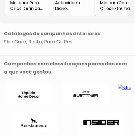
Máscara Para
Antioxidante
Máscara Para
Cílios Definida
Diário
Cílios Extrema
- Preta
- 30g
- Preta
- 7ml
- Vegany
- 7ml
- BO
Skincare
- BO
Cosméticos
Cosméticos
Catálogos de campanhas anteriores
Skin Care
Rosto
Para Os Pés
Campanhas com classificações parecidas com
a que você gostou