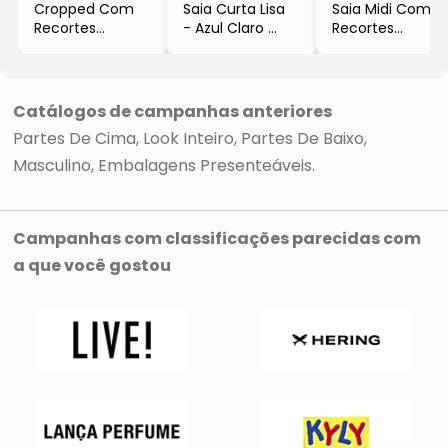
Cropped Com
Saia Curta Lisa
Saia Midi Com
Recortes
- Azul Claro
Recortes
- Preto &
- Morena Rosa
- Preta & Off
Branco
White
- Morena Rosa
- Morena Rosa
Catálogos de campanhas anteriores
Partes De Cima
Look Inteiro
Partes De Baixo
Masculino
Embalagens Presenteáveis
Campanhas com classificações parecidas com
a que você gostou