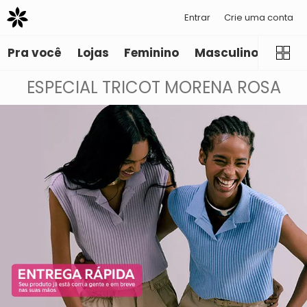
Entrar
Crie uma conta
Pra você
Lojas
Feminino
Masculino
Infant
ESPECIAL TRICOT MORENA ROSA