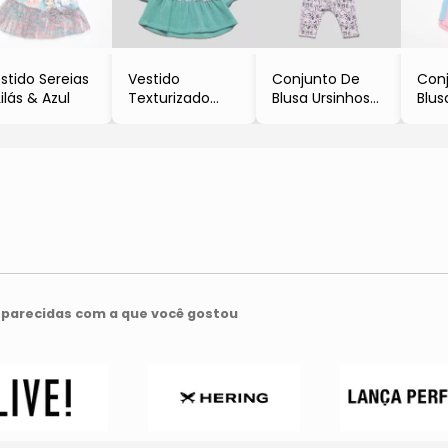
stido Sereias
Vestido
Conjunto De
Con
Lilás & Azul
Texturizado
Blusa Ursinhos
Blus
Com Babados
& Legging
Shor
- Verde & Rosa
- Rosa Claro &
- Ro
- PETIT CHERIE
Preto
Whi
- PETIT CHERIE
- PE
parecidas com a que você gostou