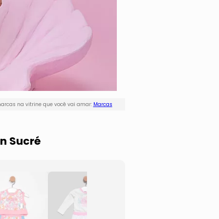
arcas na vitrine que você vai amar:
Marcas
on Sucré
Regata Listrada
Camis
- Off White &
What
Bege
- Verd