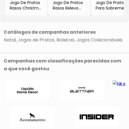
Jogo De Pratos
Jogo De Pratos
Jogo De Pratos
Rasos Christmas
Rasos Relevo
Para Sobremesa
Dots
- Lilás
Ursinho
- Branco &
- 6Pçs
- Off White &
Vermelho
Azul Claro
- 6Pçs
- 6Pçs
Catálogos de campanhas anteriores
- Alleanza
Natal
Jogos de Pratos
Boleiras
Jogos Colecionáveis
Cerâmica
Campanhas com classificações parecidas com
a que você gostou