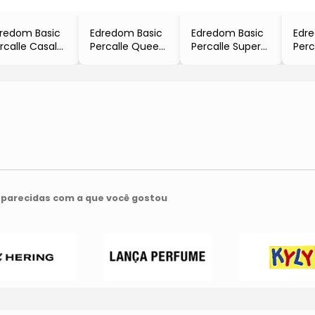
redom Basic
Edredom Basic
Edredom Basic
Edr
rcalle Casal
Percalle Queen
Percalle Super
Perc
Branco
Size
King Size
- Br
 220x240cm
- Branco
- Branco
- 1
180 Fios
- 240x250cm
- 240x270cm
- 18
Buddemeyer
- 180 Fios
- 180 Fios
- B
- Buddemeyer
- Buddemeyer
parecidas com a que você gostou