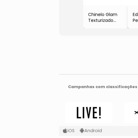
Chinelo Glam
Ed
Texturizado
Pe
- Branco
- 
- Tamanho:
-
34/35
- 
- Buddemeyer
- 
Campanhas com classificações 
iOS
Android