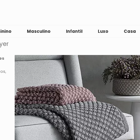
inino
Masculino
Infantil
Luxo
Casa
yer
es
ros