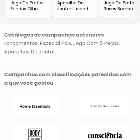
Jogo De Pratos
Aparelho De
Jogo De Pratos
Fundos Olho
Jantar Lavender
Rasos Bambu
Grego
Strip
- Verde & Bege
- Off White &
- Lilás & Branco
- 6Pçs
Marrom
- 20Pçs
- Alleanza
- 6Pçs
- Alleanza
Cerâmica
Catálogos de campanhas anteriores
- Alleanza
Cerâmica
Lançamentos
Especial Pais
Jogo Com 6 Peças
Cerâmica
Aparelhos De Jantar
Campanhas com classificações parecidas com
a que você gostou