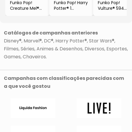
Funko Pop!
Funko Pop! Harry
Funko Pop!
Creature Mel®
Potter® 1
Vulture® 594
968
- 25x20x16cm
- 25x20x16cm
- 25x20x16cm
Catálogos de campanhas anteriores
Disney®
Marvel®
DC®
Harry Potter®
Star Wars®
Filmes
Séries
Animes & Desenhos
Diversos
Esportes
Games
Chaveiros
Campanhas com classificações parecidas com
a que você gostou