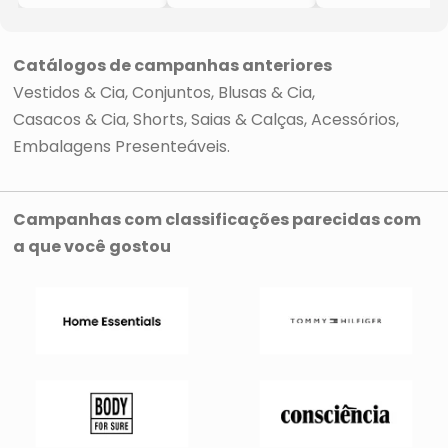
- Preta &
Grande
- Preto
Branca
- Preta &
- 10x40x30cm
Branca
- 12x50x40cm
Catálogos de campanhas anteriores
Vestidos & Cia
Conjuntos
Blusas & Cia
Casacos & Cia
Shorts, Saias & Calças
Acessórios
Embalagens Presenteáveis
Campanhas com classificações parecidas com
a que você gostou