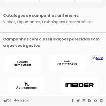
- Preta& Branca
- Preta& Branca
- Preta& Branca
- 1 Garrafa
- 2 Garrafas
- 1 Garrafa
- 28x9,1x9,1cm
- 28x18x9,1cm
- 31x8,4x8,4cm
Catálogos de campanhas anteriores
Vinhos
Espumantes
Embalagens Presenteáveis
Campanhas com classificações parecidas com
a que você gostou
iOS
Android