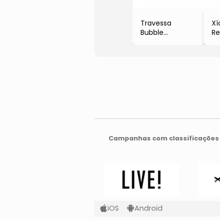
Travessa
Xí
Bubble
Re
- Cristal
- 
- 2x21x12cm
- 
- Lyor
- 
Campanhas com classificações 
iOS
Android