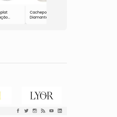
plat
Cachepot
ação
Diamante
istal
- Cristal
32cm
- 10x7,2x5,8cm
or
- Lyor