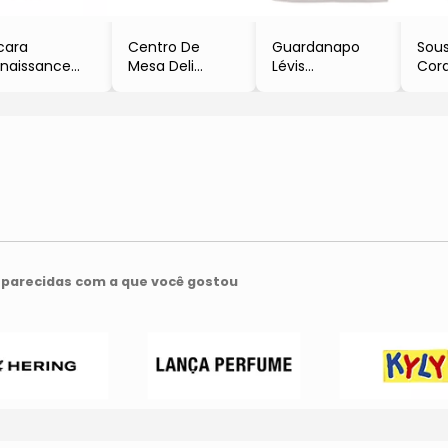
cara
Centro De
Guardanapo
Sous
naissance
Mesa Deli
Lévis
Cor
Cristal
Diamond
- Off White
- Cr
200ml
- Cristal
- 40x40cm
- Ø
Lyor
- 18xØ10cm
- Lyor
- Ly
- Lyor
parecidas com a que você gostou