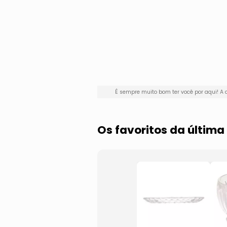
É sempre muito bom ter você por aqui! 
Os favoritos da últim