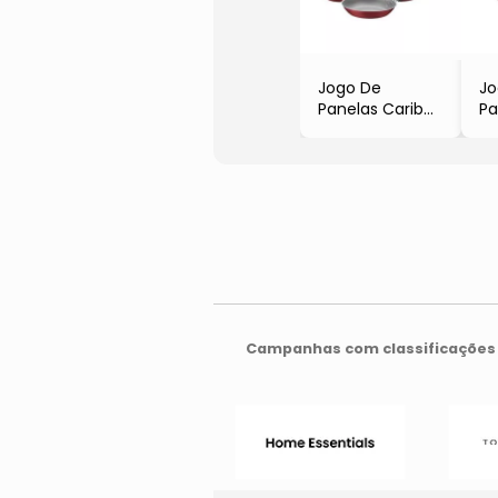
Jogo De
Jo
Panelas Caribe
Pa
- Vermelho &
Ut
Preto
- 
- 4Pçs
Pr
- Tramontina
- 
- 
Campanhas com classificações 