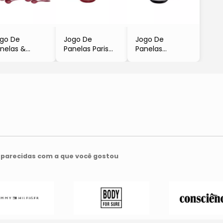
go De
Jogo De
Jogo De
nelas &
Panelas Paris
Panelas
ensílios Turim
- Vermelho &
- Preto & Cinza
Vermelho &
Preto
- 5Pçs
eto
- 5Pçs
- Tramontina
10Pçs
- Tramontina
Tramontina
parecidas com a que você gostou