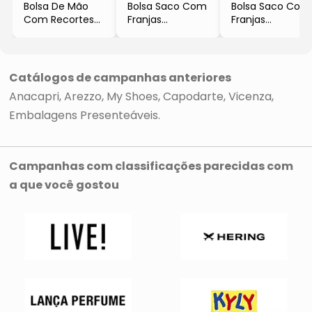
Bolsa De Mão
Bolsa Saco Com
Bolsa Saco Com
Com Recortes
Franjas
Franjas
- Preta
- Preta
- Marrom
- Anacapri
- Anacapri
- Anacapri
Catálogos de campanhas anteriores
Anacapri
Arezzo
My Shoes
Capodarte
Vicenza
Embalagens Presenteáveis
Campanhas com classificações parecidas com
a que você gostou