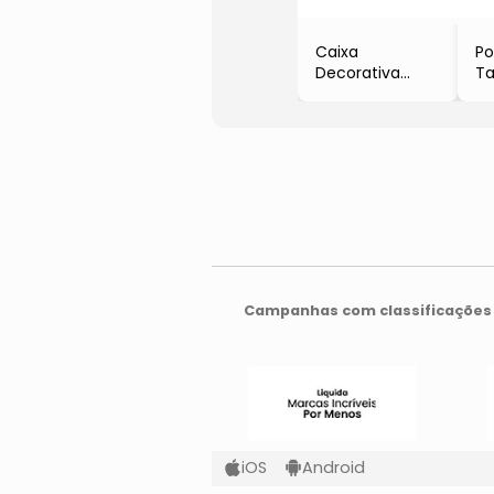
Caixa
P
Decorativa
T
Palha Indiana
- 
- Bambu &
B
Bege Claro
- 
- 7,5x16x16,5cm
- 
- Oikos
Campanhas com classificações 
iOS
Android