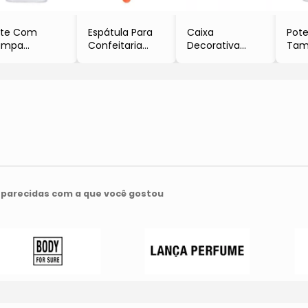
ote Com
Espátula Para
Caixa
Pot
ampa
Confeitaria
Decorativa
Tam
Incolor &
- Laranja
Palha Indiana
- In
ambu
- 24x2,5cm
- Bambu &
Bam
250ml
- Oikos
Bege Claro
- 1,1L
Oikos
- 7,5x24x16,5cm
- Oi
- Oikos
parecidas com a que você gostou