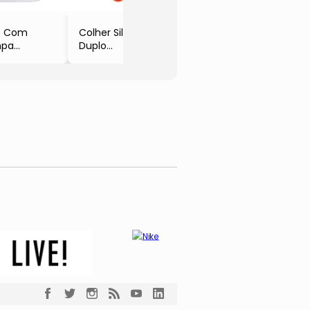
- Oikos
- Oiko
e Com
Colher Silicone
pa
Duplo
color &
- Laranja
bu
- 27,2cm
- Oikos
kos