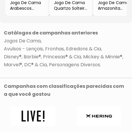
Jogo De Cama
Jogo De Cama
Jogo De Cama
Arabescos
Quartzo Solteiro
Amazonita
Solteiro
-3Pçs
Solteiro
- Preto &
-3Pçs
Branco
- 2Pçs
Catálogos de campanhas anteriores
Jogos De Cama
Avulsos - Lençois, Fronhas, Edredons & Cia
Disney®, Barbie®, Princesas® & Cia
Mickey & Minnie®
Marvel®, DC® & Cia
Personagens Diversos
Campanhas com classificações parecidas com
a que você gostou