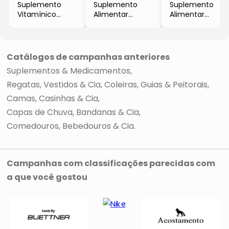
Suplemento
Suplemento
Suplemento
Vitamínico
Alimentar
Alimentar
AminoCani's®
Astrotabs® Vet
Caninu's Protein
Pet
- Uso Oral
- Uso Oral
- Uso Oral
- 30
- 100g
- 100g
Comprimidos
- Avert
Catálogos de campanhas anteriores
- Avert
- Avert
Suplementos & Medicamentos
Regatas, Vestidos & Cia
Coleiras, Guias & Peitorais
Camas, Casinhas & Cia
Capas de Chuva, Bandanas & Cia
Comedouros, Bebedouros & Cia
Campanhas com classificações parecidas com
a que você gostou