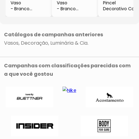
Vaso
Vaso
Pincel
- Branco
- Branco
Decorativo Com
- 30x37cm
- 19x30cm
Cabo
Segmentado
- Bege Claro &
Verde Escuro
Catálogos de campanhas anteriores
- 46x7x1cm
Vasos
Decoração
Luminária & Cia
Campanhas com classificações parecidas com
a que você gostou