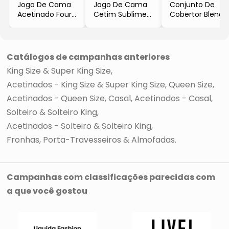
Jogo De Cama
Jogo De Cama
Conjunto De
Acetinado Four
Cetim Sublime
Cobertor Blend
Season King Size
King Size
Elegance Super
- Branco
- Azul Escuro
King Size
- 3Pçs
- 4Pçs
- Azul Claro
- 300 Fios
- 3Pçs
Catálogos de campanhas anteriores
King Size & Super King Size
Acetinados - King Size & Super King Size
Queen Size
Acetinados - Queen Size
Casal
Acetinados - Casal
Solteiro & Solteiro King
Acetinados - Solteiro & Solteiro King
Fronhas, Porta-Travesseiros & Almofadas
Campanhas com classificações parecidas com
a que você gostou