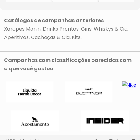
- 250ml
- Batista
Cosmopolitan
- Monin
- 3Pçs
- Batista
Catálogos de campanhas anteriores
Xaropes Monin
Drinks Prontos
Gins, Whiskys & Cia
Aperitivos, Cachaças & Cia
Kits
Campanhas com classificações parecidas com
a que você gostou