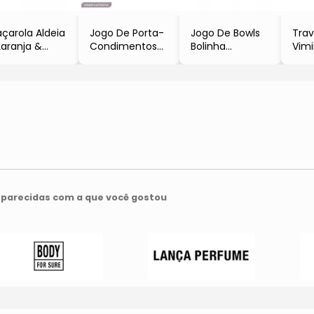
çarola Aldeia
Jogo De Porta-
Jogo De Bowls
Trav
Laranja &
Condimentos
Bolinha
Vimi
rdô
- Incolor &
- Cristal
- In
12xØ24cm
Prateado
- 4Pçs
Beg
2,5L
- 3Pçs
- 435ml
- 7x
L'Hermitage
- 350ml
- Full Fit
- Dy
- Full Fit
parecidas com a que você gostou