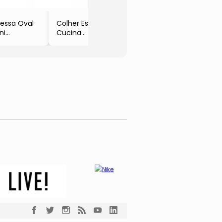
- L'Hermitage
essa Oval
Colher Espátula
ni
Cucina
color &
- Marrom &
e
Bege
31,5x22cm
- 31,5cm
nasty
- Full Fit