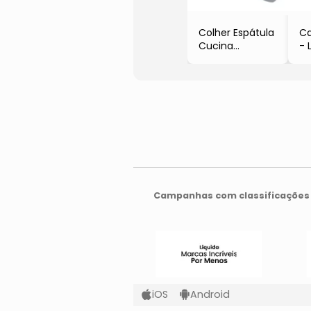
Colher Espátula
Ca
Cucina
- 
- Cinza & Bege
Bo
- 31,5cm
- 
- Full Fit
- 
- 
Campanhas com classificações 
iOS
Android