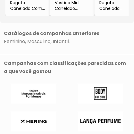
Regata
Vestido Midi
Regata
Canelada Com
Canelado
Canelada
Recortes
- Off White &
- Azul Claro &
- Cinza & Pink
Preto
Rosa
- Confra Lovers
- Confra Lovers
- Confra Lovers
Catálogos de campanhas anteriores
Feminino
Masculino
Infantil
Campanhas com classificações parecidas com
a que você gostou