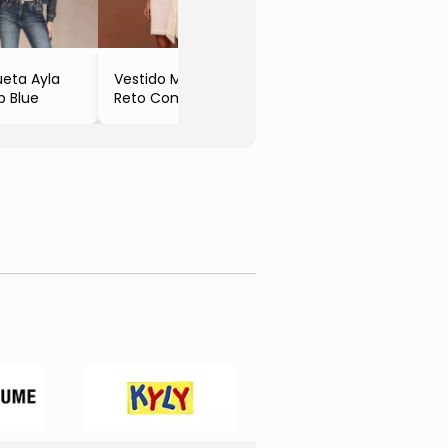
Off White
eta Ayla
Vestido Médio
p Blue
Reto Com Faixa
Off White