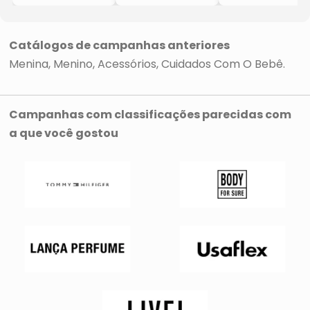
-Rosa
Zíper
Infantil Manga
-Dedeka
-Rosa
Longa
-
-Dedeka
-Rosa
-2Pçs
Catálogos de campanhas anteriores
-Dedeka
Menina
Menino
Acessórios
Cuidados Com O Bebê
Campanhas com classificações parecidas com
a que você gostou