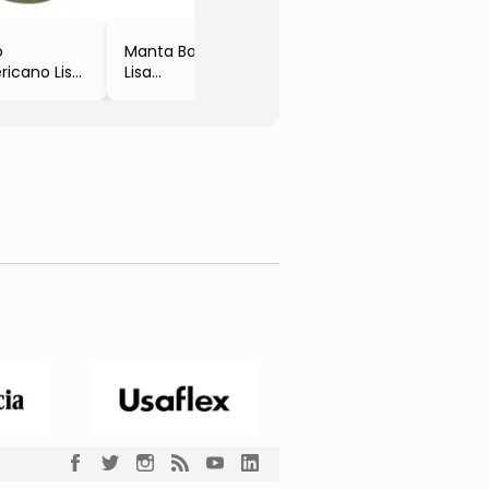
o
Manta Boras
icano Liso
Lisa
arrom Claro
- Cinza
çs
- 125x170cm
azitex