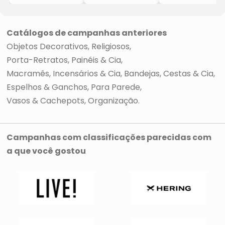
- Cinza Claro
- Off White &
Gold
- 5x9x10cm
Cinza
- 9xØ10cm
- Br Continental
- 9x6x9,5cm
- Br Continental
- Br Continental
Catálogos de campanhas anteriores
Objetos Decorativos
Religiosos
Porta-Retratos, Painéis & Cia
Macramês, Incensários & Cia
Bandejas, Cestas & Cia
Espelhos & Ganchos
Para Parede
Vasos & Cachepots
Organização
Campanhas com classificações parecidas com
a que você gostou