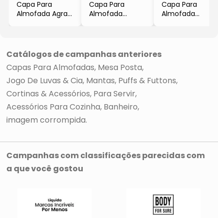
Capa Para
Capa Para
Capa Para
Almofada Agra
Almofada
Almofada
- Bege Claro
Madras
Mandras Lisa
- 45x45cm
- Azul Marinho
- Bege
- 43x43cm
- 43x43cm
- Niazitex
Catálogos de campanhas anteriores
Capas Para Almofadas
Mesa Posta
Jogo De Luvas & Cia
Mantas, Puffs & Futtons
Cortinas & Acessórios
Para Servir
Acessórios Para Cozinha
Banheiro
imagem corrompida
Campanhas com classificações parecidas com
a que você gostou