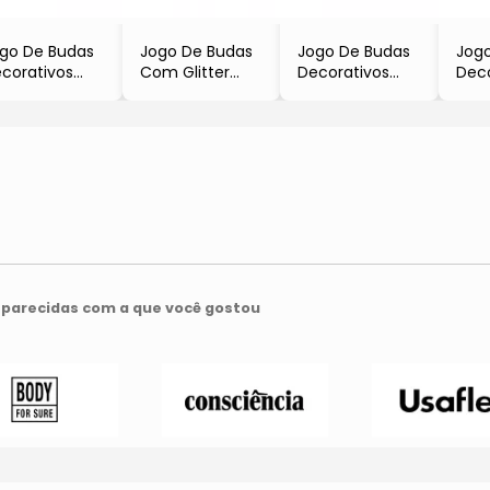
go De Budas
Jogo De Budas
Jogo De Budas
Jog
corativos
Com Glitter
Decorativos
Deco
Bege &
- Dourado &
- Dourado
- Pr
arrom
Prateado
- 9x7x6cm
Dou
3Pçs
- 3Pçs
- 8
parecidas com a que você gostou