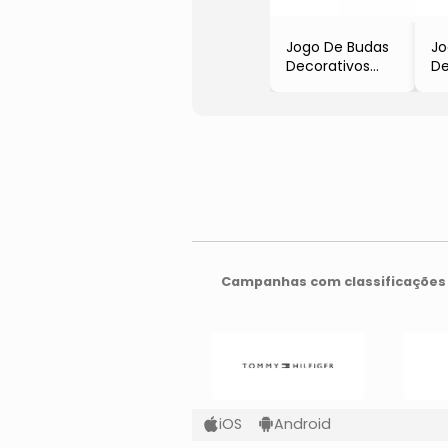
Jogo De Budas
Jo
Decorativos
De
- Bege &
- 
Marrom Claro
M
- 3Pçs
- 
Campanhas com classificações 
iOS
Android