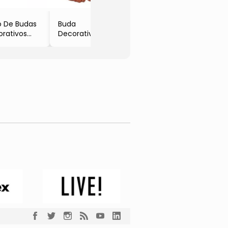
o De Budas
Buda
rativos
Decorativo
eto &
- Marrom &
rado
Laranja Escuro
x8x8cm
- 39x30x23cm