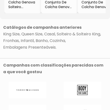
Colcha Genova
Conjunto De
Conjunto De
Solteiro
Colcha Genova
Colcha Genova
- Branca
Casal
Queen Size
- 160x220cm
- Branco
- Branco
- Teka
- 3Pçs
- 3Pçs
- Teka
- Teka
Catálogos de campanhas anteriores
King Size
Queen Size
Casal
Solteiro & Solteiro King
Fronhas
Infantil
Banho
Cozinha
Embalagens Presenteáveis
Campanhas com classificações parecidas com
a que você gostou