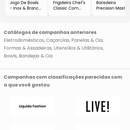
Jogo De Bowls
Frigideira Chef's
Batedeira
- Inox & Branco
Classic Com
Precision Master
- 3Pçs
Tampa
- Vermelha &
- Cuisinart
- Preta
Prateada
- Ø30cm
- 5,5L
- Cuisinart
- 127V
Catálogos de campanhas anteriores
- 500W
Eletrodomésticos
Caçarolas, Panelas & Cia
- Cuisinart
Formas & Assadeiras
Utensílios & Utilitários
Bowls, Bandejas & Cia
Campanhas com classificações parecidas com
a que você gostou