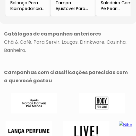
Balança Para
Tampa
Saladeira Com
Bioimpedância
Ajustável Para
Pé Pearl
- Preta
Panela
- Cristal
- 1,5x26x26cm
- Incolor & Preta
- 19xØ21cm
- Lyor
- Ø26cm
-Wolff
Catálogos de campanhas anteriores
Chá & Café
Para Servir
Louças
Drinkware
Cozinha
Banheiro
Campanhas com classificações parecidas com
a que você gostou