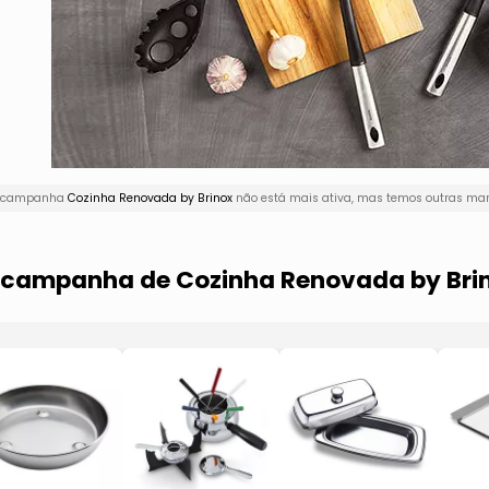
 A campanha
Cozinha Renovada by Brinox
não está mais ativa, mas temos outras marc
a campanha de Cozinha Renovada by Bri