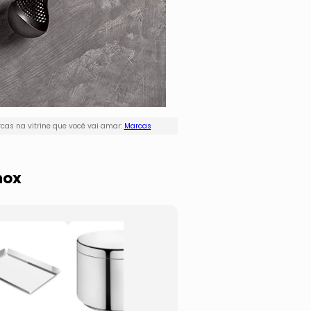
as na vitrine que você vai amar:
Marcas
nox
Forma Para
Supor
Quiche Casual
Pote 
- Cinza Escuro
Sorve
- 5xØ25,5cm
- Inox
- Brinox
- 2L