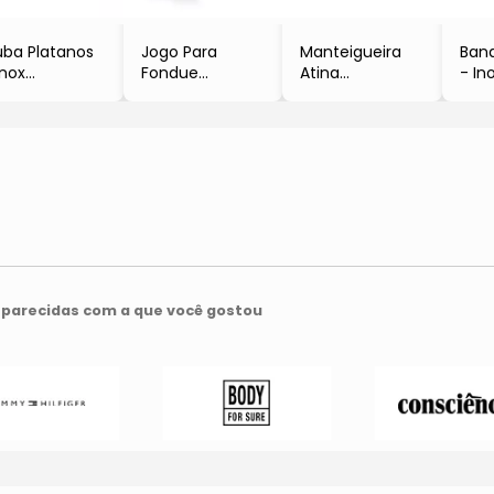
ba Platanos
Jogo Para
Manteigueira
Ban
inox
Fondue
Atina
- In
6,1xØ33,5cm
- Inox & Preto
- Inox
- 3
Brinox
- 11Pçs
- 6x10,5x20cm
- Br
- Brinox
- Brinox
parecidas com a que você gostou