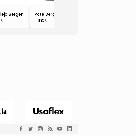
- Brin
deja Bergen
Pote Bergen
ox
- Inox
7x23cm
- 13xØ9cm
inox
- Brinox