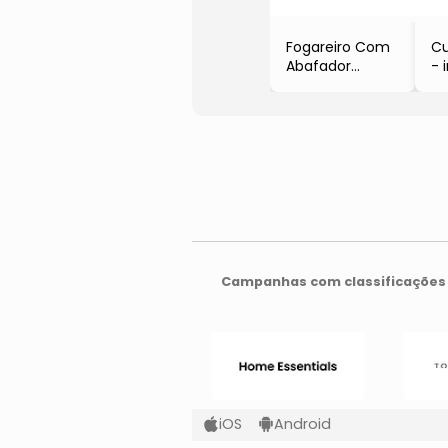
Fogareiro Com
Cu
Abafador
- 
Platanos
- 
- Inox
- 
- 4,5x19x10cm
- Brinox
Campanhas com classificações 
iOS
Android