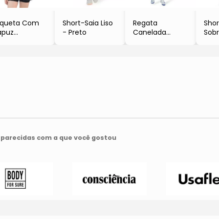
aqueta Com
Short-Saia Liso
Regata
Shor
apuz
- Preto
Canelada
Sob
Preta & Pink
- Preta
Com
- Pr
parecidas com a que você gostou