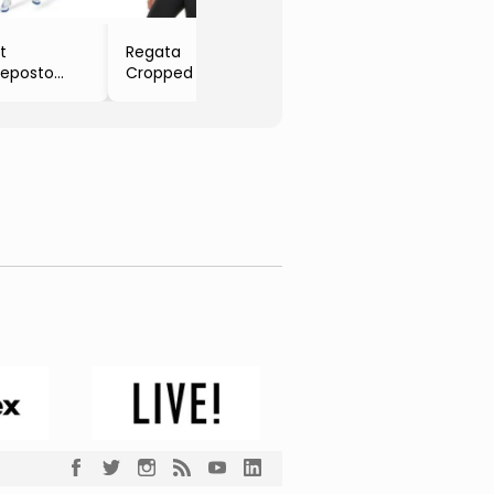
t
Regata
reposto
Cropped Com
 Bolsos
Alças Cruzadas
eto
- Preta &
Branca