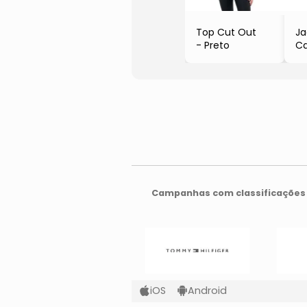
Top Cut Out
J
- Preto
C
- 
Campanhas com classificações 
iOS
Android