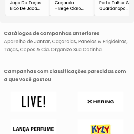
Jogo De Taças
Caçarola
Porta Talher &
Bico De Jaca
- Bege Claro
Guardanapo
- Incolor
- 2,4L
- Bege
- 6Pçs
- 22,5x25x15,5cm
- 320ml
- Dolce Home
Catálogos de campanhas anteriores
Aparelho de Jantar
Caçarolas, Panelas & Frigideiras
Taças, Copos & Cia
Organize Sua Cozinha
Campanhas com classificações parecidas com
a que você gostou