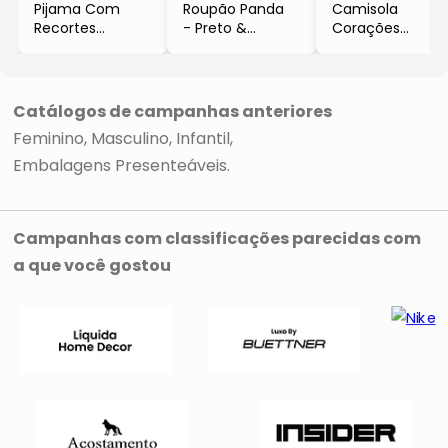
Pijama Com
Roupão Panda
Camisola
Recortes
- Preto &
Corações
- Preto
Branco
- Azul Claro &
- Cor Com
- Cor Com
Rosa
Amor
Amor
- Espaço
Pijamas
Catálogos de campanhas anteriores
Feminino
Masculino
Infantil
Embalagens Presenteáveis
Campanhas com classificações parecidas com
a que você gostou