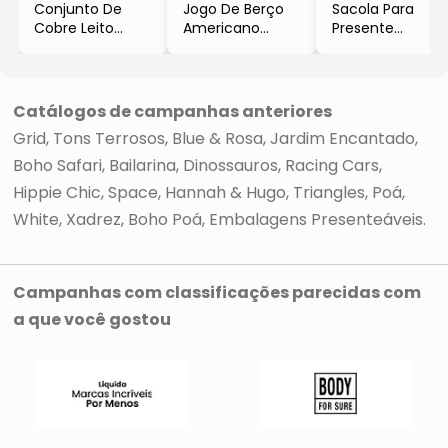
Conjunto De
Jogo De Berço
Sacola Para
Cobre Leito
Americano
Presente
Geométrico
- Off White &
Pequena
- Cinza &
Azul
- Preta &
Branco
- 3Pçs
Branca
- 2Pçs
- 150 Fios
- 28x34x14,5cm
Catálogos de campanhas anteriores
- 160 Fios
- Constantini
Grid
Tons Terrosos
Blue & Rosa
Jardim Encantado
- Mariana
Baby & Kids
Enxovais
Boho Safari
Bailarina
Dinossauros
Racing Cars
Hippie Chic
Space
Hannah & Hugo
Triangles
Poá
White
Xadrez
Boho Poá
Embalagens Presenteáveis
Campanhas com classificações parecidas com
a que você gostou