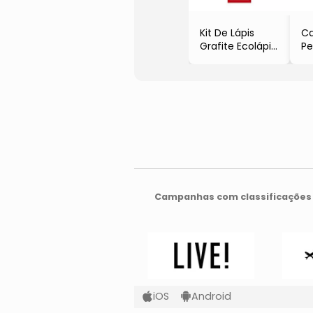
Kit De Lápis
Ca
Grafite Ecolápis
P
Pastel
- 
- 4 Unidades
- 
- Faber Castell
- 
Campanhas com classificações 
iOS
Android