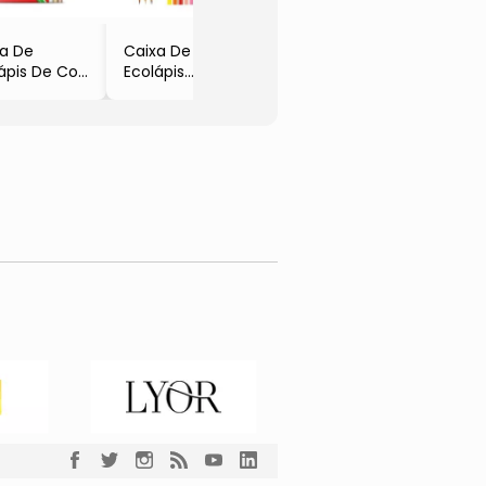
- Faber Castell
xa De
Caixa De Lápis
ápis De Cor
Ecolápis
 Cores
- 15 Cores
ber Castell
- Faber Castell