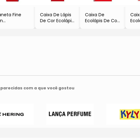
neta Fine
Caixa De Lápis
Caixa De
Cai
en
De Cor Ecolápis
Ecolápis De Cor
Ecol
Azul
Pastel
Jumbo Caras &
- 15
Ponta: 0.4mm
- 10 Cores
Cores Tons De
- Fa
Faber Castell
- Faber Castell
Pele
- 6 Cores
- Faber Castell
parecidas com a que você gostou