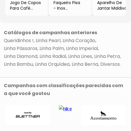
Jogo De Copos
Faqueiro Pisa
Aparelho De
Para Café
- Inox
Jantar Maldivas
- Incolor
- 30Pçs
- Branco &
- 2Pçs
- Wolff
Prateado
- 80ml
- 42Pçs
- Lyor
- Wolff
Catálogos de campanhas anteriores
Queridinhos !
Linha Pearl
Linha Coração
Linha Pássaros
Linha Palm
Linha Imperial
Linha Diamond
Linha Radial
Linha Lines
Linha Petra
Linha Bambu
Linha Orquídea
Linha Berna
Diversos
Campanhas com classificações parecidas com
a que você gostou