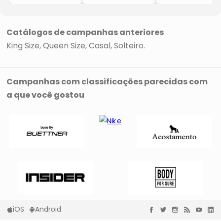
1TABR/Eos34
6TABR/Eptin35
6TABR/Los26
- Branco &
- Bege Claro &
- Bege Claro &
Cinza
Branco
Branco
- 34x193x203cm
- 35x193x203cm
- 26x193x203cm
Catálogos de campanhas anteriores
- Flex Colchões
- Flex Colchões
- Flex Colchões
King Size
Queen Size
Casal
Solteiro
Campanhas com classificações parecidas com
a que você gostou
iOS
Android