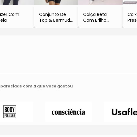
azer Com
Conjunto De
Calça Reta
Caix
vela
Top & Bermuda
Com Brilho
Pre
Preto
Colcci Sport®
- Preta
- Pr
- Preto
Bra
- 1
parecidas com a que você gostou