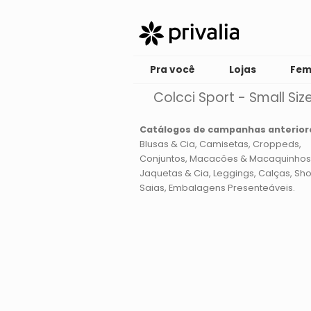
Pra você
Lojas
Fem
Colcci Sport - Small Siz
Catálogos de campanhas anterior
Blusas & Cia
Camisetas
Croppeds
Conjuntos, Macacões & Macaquinhos
Jaquetas & Cia
Leggings
Calças
Sho
Saias
Embalagens Presenteáveis