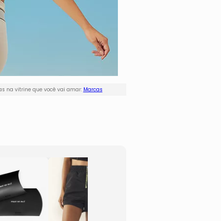
s na vitrine que você vai amar:
Marcas
Jaqueta Colcci
Saia C
Sport®
Colcci
- Preta
- Pret