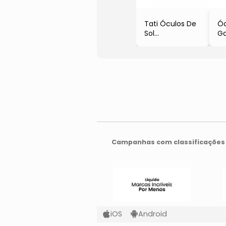
Tati Óculos De
Óc
Sol
Ga
- Preto
- 
- 1.7x5.5x14cm
- 
- Colcci
Campanhas com classificações 
iOS
Android