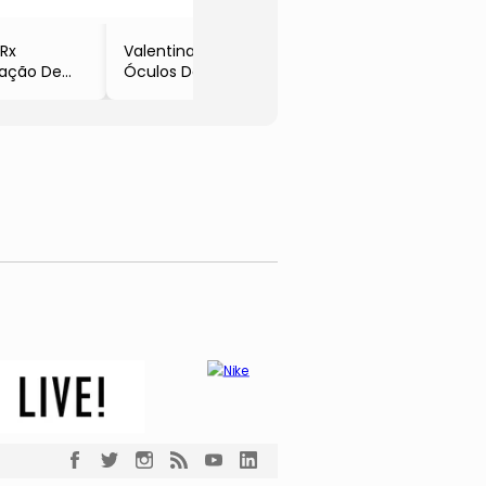
- Colcci
Escur
- Colc
 Rx
Valentina
ação De
Óculos De Sol
u
Gatinho
eto
- Preto
5x1.7x14cm
- 13,5x5,4x1,6cm
lcci
- Colcci