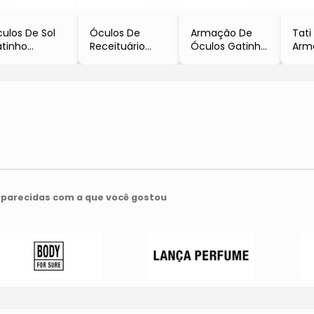
ulos De Sol
Óculos De
Armação De
Tati
tinho
Receituário
Óculos Gatinho
Arm
Preto
Patti
Colcci Patti
Gra
Colcci
- Preto
- Marrom
- Pr
-
- Colcci
- 5.
4,5x13,5x14,2cm
- Co
- Colcci
parecidas com a que você gostou