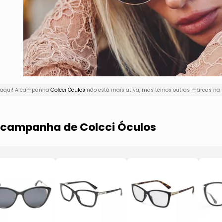
r aqui! A campanha
Colcci Óculos
não está mais ativa, mas temos outras marcas na v
a campanha de Colcci Óculos