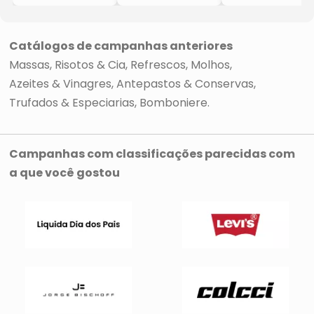
- Itália, Molise
- Itália, Molise
Tartufo Negro
- 1Kg
- 340g
- Itália, Milão
- Colavita
- Colavita
- 100g
- Colavita
Catálogos de campanhas anteriores
Massas, Risotos & Cia
Refrescos
Molhos
Azeites & Vinagres
Antepastos & Conservas
Trufados & Especiarias
Bomboniere
Campanhas com classificações parecidas com
a que você gostou