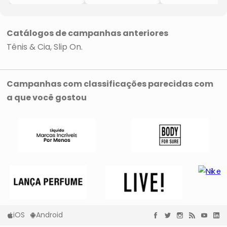
- Preto
- Azul Escuro
- Cinza Claro
- Entressola:
- Entressola:
- Entressola:
3cm
3cm
3cm
Catálogos de campanhas anteriores
Tênis & Cia
Slip On
Campanhas com classificações parecidas com
a que você gostou
iOS
Android