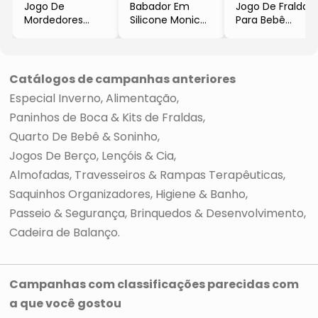
Jogo De
Babador Em
Jogo De Fraldas
Mordedores
Silicone Monica®
Para Bebê
Stay Cool
Baby Joy
Panda
- Bright Starts
- Rosa
- Cinza &
- 30x23cm
Branco
- Incomfral
- 3Pçs
Catálogos de campanhas anteriores
- Inconfral
Especial Inverno
Alimentação
Paninhos de Boca & Kits de Fraldas
Quarto De Bebê & Soninho
Jogos De Berço, Lençóis & Cia
Almofadas, Travesseiros & Rampas Terapêuticas
Saquinhos Organizadores
Higiene & Banho
Passeio & Segurança
Brinquedos & Desenvolvimento
Cadeira de Balanço
Campanhas com classificações parecidas com
a que você gostou