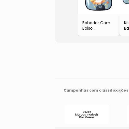
Babador Com
Ki
Bolso
Ba
- Azul &
- 
Amarelo
& 
- 29x28x0,3cm
- 
- Clingo
- 
Campanhas com classificações 