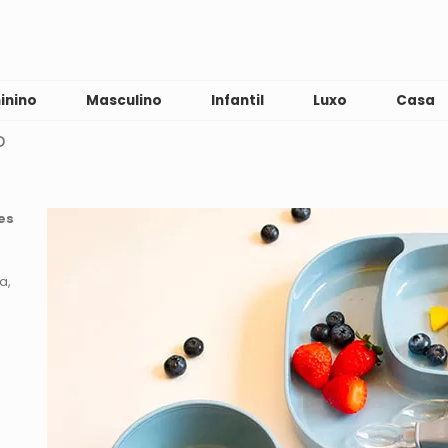
inino
Masculino
Infantil
Luxo
Casa
o
es
ça