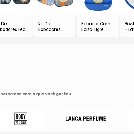
t De
Kit De
Babador Com
Bowl
badores Leão
Babadores
Bolso Tigre
- La
Azul Marinho
Com Bolso
- Azul & Laranja
- 5
Azul Claro
- Azul & Cinza
- 20x23x2cm
- Cl
2Pçs
- 2Pçs
- Clingo
Clingo
- Clingo
parecidas com a que você gostou