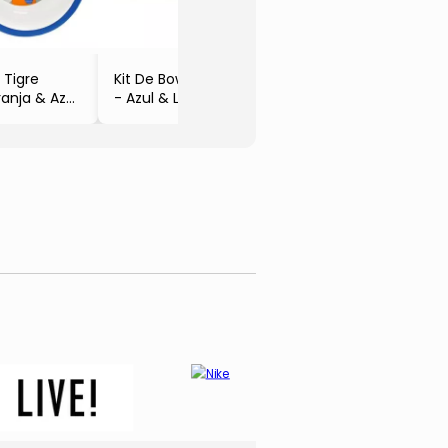
- 24,5xØ7cm
- Clin
- 310ml
- Clingo
 Tigre
Kit De Bowls
ranja & Azul
- Azul & Laranja
xØ16cm
- 3Pçs
ingo
- Clingo