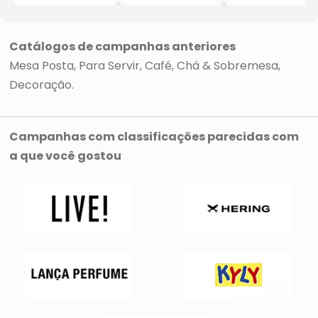
Banhado A Prata
- Inox
Virola
Virola
- 8Pçs
- Inox
- Inox
- Rojemac
- Ø33cm
- 6Pçs
- Rojemac
Catálogos de campanhas anteriores
- Rojemac
Mesa Posta
Para Servir
Café, Chá & Sobremesa
Decoração
Campanhas com classificações parecidas com
a que você gostou