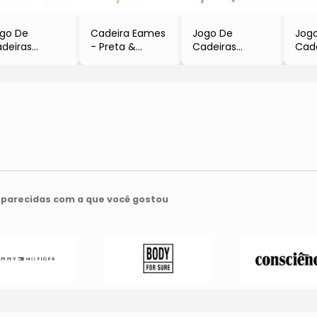
go De
Cadeira Eames
Jogo De
Jog
deiras
- Preta &
Cadeiras
Cad
ames
Madeira Clara
Eames
Eam
Preto &
-
- Branco &
- Br
deira
80,5x46,5x42cm
Madeira
Mad
4Pçs
- Or Design
- 2Pçs
- 4P
Or Design
- Or Design
- Or
parecidas com a que você gostou