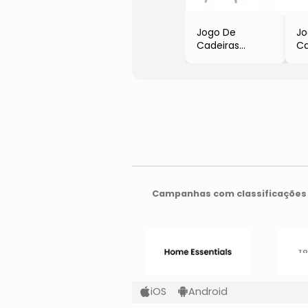
Jogo De
Jo
Cadeiras
Ca
Eames
E
- Preto &
- 
Madeira
Ma
- 2Pçs
- 
- Or Design
- 
Campanhas com classificações 
iOS
Android