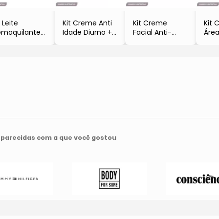
t Leite
Kit Creme Anti
Kit Creme
Kit 
maquilante
Idade Diurno +
Facial Anti-
Área
Tônico Facial
Creme Anti
Idade + Creme
+ Ól
Esfoliante
Idade Noturno +
Facial Anti-
Limp
cial +
Balm
Idade Noturno +
+ Rí
cessaire
Antioxidante
Creme Para
Pret
Peles Mistas &
Facial
Mãos
- 3p
eosoas
- Firmeza
- Firmeza
4pçs
Antioxidante
Antioxidante
- 3pçs
40+
- 3pçs
parecidas com a que você gostou