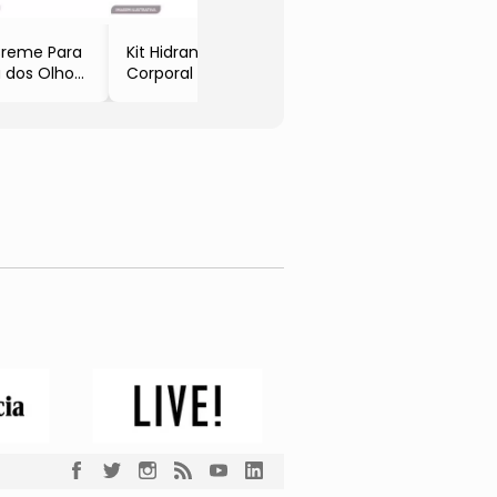
Creme Para
Kit Hidrantante
 dos Olhos
Corporal +
eo de
Esfoliante
eza Facial
Corporal +
mel 4D
Creme Para
o
Mãos
çs
- 3pçs