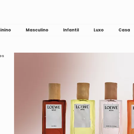
inino
Masculino
Infantil
Luxo
Casa
es