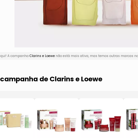
 aqui! A campanha
Clarins e Loewe
não está mais ativa, mas temos outras marcas na 
a campanha de Clarins e Loewe