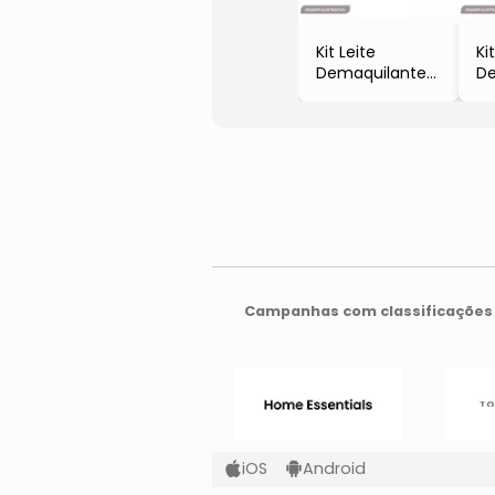
Kit Leite
Ki
Demaquilante
De
+ Tônico Facial
+ 
+ Esfoliante
+ 
Facial +
Fa
Necessaire
Ne
- Peles Normais
- 
& Secas
Ol
- 4pçs
- 
Campanhas com classificações 
iOS
Android