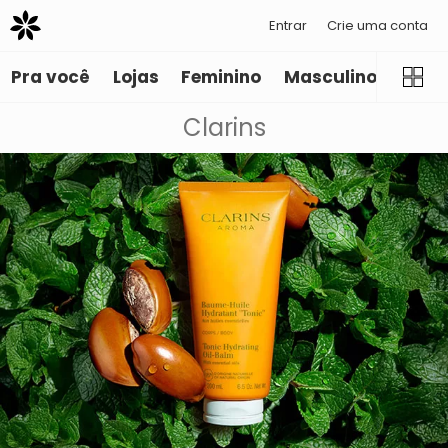
Entrar
Crie uma conta
Pra você
Lojas
Feminino
Masculino
Infant
Clarins