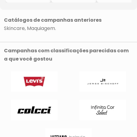
Hydra-Essentiel
Active Night
Eye Contour Gel
[HA²]
Cream
- 20ml
- 75ml
- 50ml
Catálogos de campanhas anteriores
Skincare
Maquiagem
Campanhas com classificações parecidas com
a que você gostou