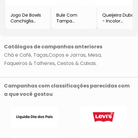
Jogo De Bowls
Bule Com
Queijeira Dubois
Conchiglia
Tampa
- Incolor
- Incolor
- Incolor
- 13xØ20cm
- 6Pçs
- 900ml
- 200ml
- Full Fit
Catálogos de campanhas anteriores
Chá e Café
Taças,Copos e Jarras
Mesa
Faqueiros & Talheres
Cestos & Caixas
Campanhas com classificações parecidas com
a que você gostou