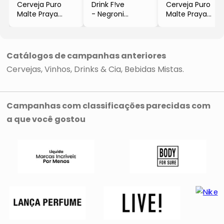
Cerveja Puro
Drink F!ve
Cerveja Puro
Malte Praya
- Negroni
Malte Praya
Lager
- Brasil
Lager
- Brasil
- 220ml
- Brasil
- 6 Unidades
- LGCC
- 600ml
- Cerveja Praya
- Cerveja Praya
Catálogos de campanhas anteriores
Cervejas
Vinhos
Drinks & Cia
Bebidas Mistas
Campanhas com classificações parecidas com
a que você gostou